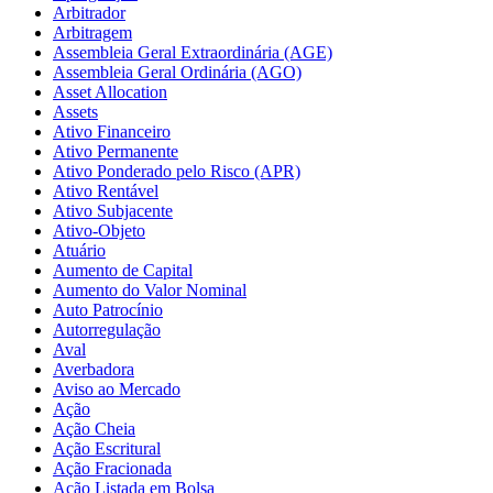
Arbitrador
Arbitragem
Assembleia Geral Extraordinária (AGE)
Assembleia Geral Ordinária (AGO)
Asset Allocation
Assets
Ativo Financeiro
Ativo Permanente
Ativo Ponderado pelo Risco (APR)
Ativo Rentável
Ativo Subjacente
Ativo-Objeto
Atuário
Aumento de Capital
Aumento do Valor Nominal
Auto Patrocínio
Autorregulação
Aval
Averbadora
Aviso ao Mercado
Ação
Ação Cheia
Ação Escritural
Ação Fracionada
Ação Listada em Bolsa