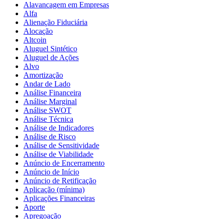
Alavancagem em Empresas
Alfa
Alienação Fiduciária
Alocação
Altcoin
Aluguel Sintético
Aluguel de Ações
Alvo
Amortização
Andar de Lado
Análise Financeira
Análise Marginal
Análise SWOT
Análise Técnica
Análise de Indicadores
Análise de Risco
Análise de Sensitividade
Análise de Viabilidade
Anúncio de Encerramento
Anúncio de Início
Anúncio de Retificação
Aplicação (mínima)
Aplicações Financeiras
Aporte
Apregoação