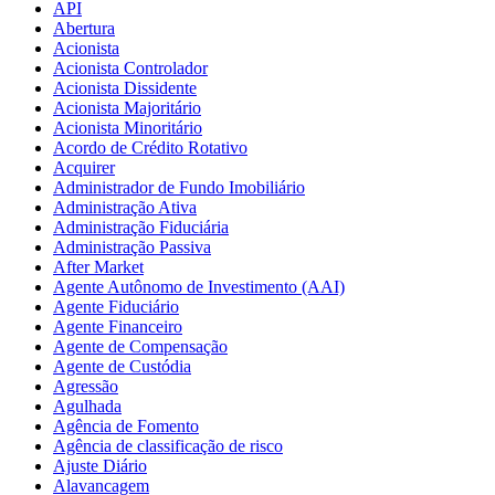
API
Abertura
Acionista
Acionista Controlador
Acionista Dissidente
Acionista Majoritário
Acionista Minoritário
Acordo de Crédito Rotativo
Acquirer
Administrador de Fundo Imobiliário
Administração Ativa
Administração Fiduciária
Administração Passiva
After Market
Agente Autônomo de Investimento (AAI)
Agente Fiduciário
Agente Financeiro
Agente de Compensação
Agente de Custódia
Agressão
Agulhada
Agência de Fomento
Agência de classificação de risco
Ajuste Diário
Alavancagem