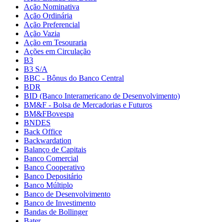
Ação Nominativa
Ação Ordinária
Ação Preferencial
Ação Vazia
Ação em Tesouraria
Ações em Circulação
B3
B3 S/A
BBC - Bônus do Banco Central
BDR
BID (Banco Interamericano de Desenvolvimento)
BM&F - Bolsa de Mercadorias e Futuros
BM&FBovespa
BNDES
Back Office
Backwardation
Balanço de Capitais
Banco Comercial
Banco Cooperativo
Banco Depositário
Banco Múltiplo
Banco de Desenvolvimento
Banco de Investimento
Bandas de Bollinger
Bater