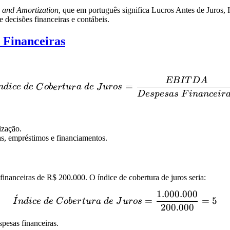
n and Amortization
, que em português significa Lucros Antes de Juros
 decisões financeiras e contábeis.
 Financeiras
EB
I
T
D
A
Índice \ de \ Cobertura \
=
n
d
i
ce
d
e
C
o
b
er
t
u
r
a
d
e
J
u
ros
Des
p
es
a
s
F
inan
ce
i
r
ização.
as, empréstimos e financiamentos.
nceiras de R$ 200.000. O índice de cobertura de juros seria:
1.000.000
Índice \ de \ Cobertura \ 
ˊ
=
=
5
I
n
d
i
ce
d
e
C
o
b
er
t
u
r
a
d
e
J
u
ros
200.000
pesas financeiras.