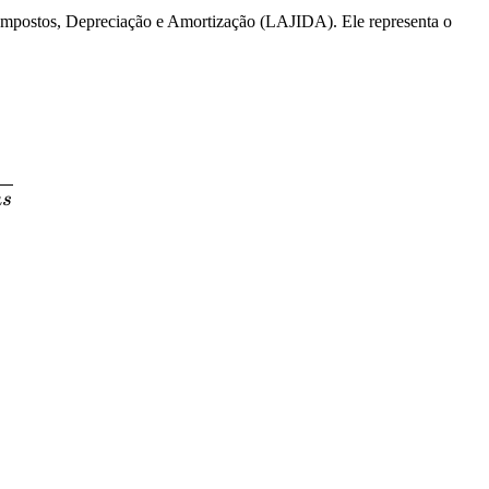
, Impostos, Depreciação e Amortização (LAJIDA). Ele representa o
 de \ Juros = \frac{EBITDA}{Despesas \ Financeiras}
a
s
de \ Juros = \frac{1.000.000}{200.000} = 5