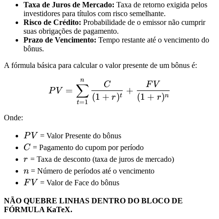
Taxa de Juros de Mercado:
Taxa de retorno exigida pelos
investidores para títulos com risco semelhante.
Risco de Crédito:
Probabilidade de o emissor não cumprir
suas obrigações de pagamento.
Prazo de Vencimento:
Tempo restante até o vencimento do
bônus.
A fórmula básica para calcular o valor presente de um bônus é:
n
PV = \sum_{t=1}^{n} \fr
C
F
V
∑
=
+
P
V
(
1
+
)
(
1
+
)
t
n
r
r
=
1
t
Onde:
PV
P
V
= Valor Presente do bônus
C
C
= Pagamento do cupom por período
r
r
= Taxa de desconto (taxa de juros de mercado)
n
n
= Número de períodos até o vencimento
FV
F
V
= Valor de Face do bônus
NÃO QUEBRE LINHAS DENTRO DO BLOCO DE
FÓRMULA KaTeX.