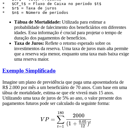
*   $CF_t$ = Fluxo de Caixa no período $t$

*   $r$ = Taxa de juros

Tábua de Mortalidade:
Utilizada para estimar a
probabilidade de falecimento dos beneficiários em diferentes
idades. Essa informação é crucial para projetar o tempo de
duração dos pagamentos de benefícios.
Taxa de Juros:
Reflete o retorno esperado sobre os
investimentos da reserva. Uma taxa de juros mais alta permite
que a reserva seja menor, enquanto uma taxa mais baixa exige
uma reserva maior.
Exemplo Simplificado
Imagine um plano de previdência que paga uma aposentadoria de
R$ 2.000 por mês a um beneficiário de 70 anos. Com base em uma
tábua de mortalidade, estima-se que ele viverá mais 15 anos.
Utilizando uma taxa de juros de 5% ao ano, o valor presente dos
pagamentos futuros pode ser calculado da seguinte forma:
180
VP = \sum_{t=1}^{180} \
2000
∑
=
V
P
0.05
(
1
+
)
t
12
=
1
t