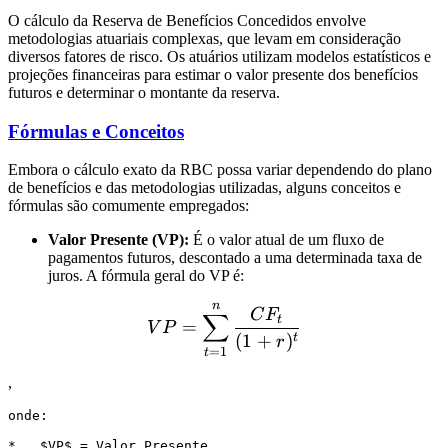
O cálculo da Reserva de Benefícios Concedidos envolve
metodologias atuariais complexas, que levam em consideração
diversos fatores de risco. Os atuários utilizam modelos estatísticos e
projeções financeiras para estimar o valor presente dos benefícios
futuros e determinar o montante da reserva.
Fórmulas e Conceitos
Embora o cálculo exato da RBC possa variar dependendo do plano
de benefícios e das metodologias utilizadas, alguns conceitos e
fórmulas são comumente empregados:
Valor Presente (VP):
É o valor atual de um fluxo de
pagamentos futuros, descontado a uma determinada taxa de
juros. A fórmula geral do VP é:
n
VP = \sum_{t=1}^{n} \fr
C
F
∑
t
=
V
P
(
1
+
)
t
r
=
1
t
,
onde:

*   $VP$ = Valor Presente
