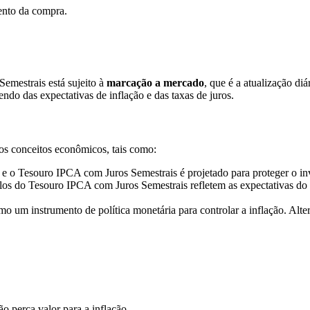
ento da compra.
emestrais está sujeito à
marcação a mercado
, que é a atualização di
ndo das expectativas de inflação e das taxas de juros.
os conceitos econômicos, tais como:
 e o Tesouro IPCA com Juros Semestrais é projetado para proteger o inve
tulos do Tesouro IPCA com Juros Semestrais refletem as expectativas do
mo um instrumento de política monetária para controlar a inflação. Alte
o perca valor para a inflação.