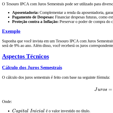
O Tesouro IPCA com Juros Semestrais pode ser utilizado para diversos
Aposentadoria:
Complementar a renda da aposentadoria, garan
Pagamento de Despesas:
Financiar despesas futuras, como est
Proteção contra a Inflação:
Preservar o poder de compra do cap
Exemplo
Suponha que você invista em um Tesouro IPCA com Juros Semestrais qu
será de 9% ao ano. Além disso, você receberá os juros correspondente
Aspectos Técnicos
Cálculo dos Juros Semestrais
O cálculo dos juros semestrais é feito com base na seguinte fórmula:
=
J
u
ros
Onde:
Capital
C
a
p
i
t
a
l
I
ni
c
ia
l
é o valor investido no título.