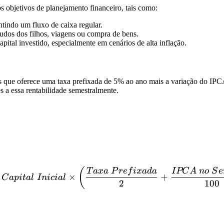
 objetivos de planejamento financeiro, tais como:
tindo um fluxo de caixa regular.
udos dos filhos, viagens ou compra de bens.
ital investido, especialmente em cenários de alta inflação.
e oferece uma taxa prefixada de 5% ao ano mais a variação do IPCA. Se
s a essa rentabilidade semestralmente.
Juros = Capital \ Inicial 
(
T
a
x
a
P
re
f
i
x
a
d
a
I
PC
A
n
o
S
e
×
+
C
a
p
i
t
a
l
I
ni
c
ia
l
2
100