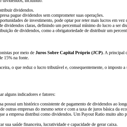
r dividendos, incluindo:
tribuir dividendos.
presa pague dividendos sem comprometer suas operações.
ortunidades de investimento, pode optar por reter mais lucros em vez de
 dividendos claras, definindo um percentual mínimo do lucro a ser dis
stribuição de dividendos, como a obrigatoriedade de distribuir um percen
onistas por meio de
Juros Sobre Capital Próprio (JCP)
. A principal
de 15% na fonte.
ceira, o que reduz o lucro tributável e, consequentemente, o imposto 
r alguns indicadores e fatores:
sa possui um histórico consistente de pagamento de dividendos ao long
 outras empresas do mesmo setor e com a taxa de juros básica da eco
ue a empresa distribui como dividendos. Um Payout Ratio muito alto 
ar sua saúde financeira, lucratividade e capacidade de gerar caixa.