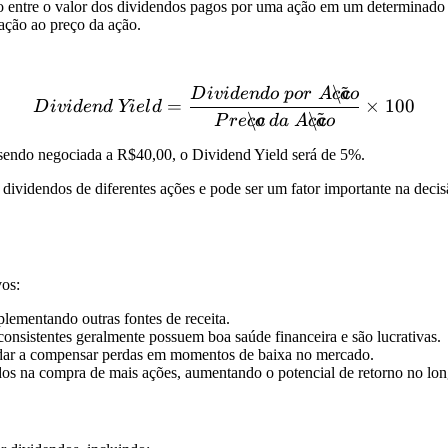
o entre o valor dos dividendos pagos por uma ação em um determinado 
ação ao preço da ação.
~
\c
Dividend \ Yield = \frac{
D
i
v
i
d
e
n
d
o
p
or
A
c
a
o
=
×
100
D
i
v
i
d
e
n
d
Yi
e
l
d
~
\c
\c
P
re
c
o
d
a
A
c
a
o
sendo negociada a R$40,00, o Dividend Yield será de 5%.
 dividendos de diferentes ações e pode ser um fator importante na deci
vos:
ementando outras fontes de receita.
sistentes geralmente possuem boa saúde financeira e são lucrativas.
ar a compensar perdas em momentos de baixa no mercado.
os na compra de mais ações, aumentando o potencial de retorno no lon