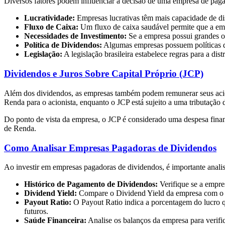
Diversos fatores podem influenciar a decisão de uma empresa de paga
Lucratividade:
Empresas lucrativas têm mais capacidade de dis
Fluxo de Caixa:
Um fluxo de caixa saudável permite que a em
Necessidades de Investimento:
Se a empresa possui grandes op
Política de Dividendos:
Algumas empresas possuem políticas de
Legislação:
A legislação brasileira estabelece regras para a di
Dividendos e Juros Sobre Capital Próprio (JCP)
Além dos dividendos, as empresas também podem remunerar seus aci
Renda para o acionista, enquanto o JCP está sujeito a uma tributação 
Do ponto de vista da empresa, o JCP é considerado uma despesa finan
de Renda.
Como Analisar Empresas Pagadoras de Dividendos
Ao investir em empresas pagadoras de dividendos, é importante analisa
Histórico de Pagamento de Dividendos:
Verifique se a empre
Dividend Yield:
Compare o Dividend Yield da empresa com o de
Payout Ratio:
O Payout Ratio indica a porcentagem do lucro q
futuros.
Saúde Financeira:
Analise os balanços da empresa para verific