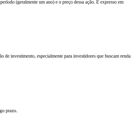
período (geralmente um ano) e o preço dessa ação. É expresso em
Dividendo \ por \ Ação}{Preço \ da \ Ação} \times 10
são de investimento, especialmente para investidores que buscam renda
go prazo.