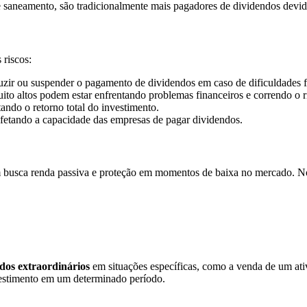
e saneamento, são tradicionalmente mais pagadores de dividendos devido 
 riscos:
ir ou suspender o pagamento de dividendos em caso de dificuldades fi
 altos podem estar enfrentando problemas financeiros e correndo o ris
ando o retorno total do investimento.
 afetando a capacidade das empresas de pagar dividendos.
m busca renda passiva e proteção em momentos de baixa no mercado. No e
dos extraordinários
em situações específicas, como a venda de um ati
vestimento em um determinado período.