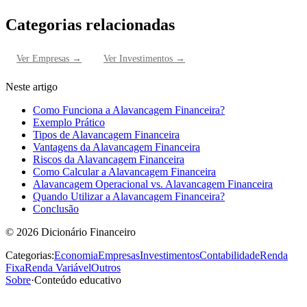
Categorias relacionadas
Ver
Empresas
→
Ver
Investimentos
→
Neste artigo
Como Funciona a Alavancagem Financeira?
Exemplo Prático
Tipos de Alavancagem Financeira
Vantagens da Alavancagem Financeira
Riscos da Alavancagem Financeira
Como Calcular a Alavancagem Financeira
Alavancagem Operacional vs. Alavancagem Financeira
Quando Utilizar a Alavancagem Financeira?
Conclusão
©
2026
Dicionário Financeiro
Categorias:
Economia
Empresas
Investimentos
Contabilidade
Renda
Fixa
Renda Variável
Outros
Sobre
·
Conteúdo educativo