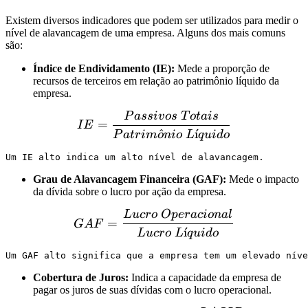
Existem diversos indicadores que podem ser utilizados para medir o
nível de alavancagem de uma empresa. Alguns dos mais comuns
são:
Índice de Endividamento (IE):
Mede a proporção de
recursos de terceiros em relação ao patrimônio líquido da
empresa.
P
a
ss
i
v
os
T
o
t
ai
s
IE = \frac{Passivos \ Tot
=
I
E
^
ˊ
ı
P
a
t
r
im
o
ni
o
L
q
u
i
d
o
Grau de Alavancagem Financeira (GAF):
Mede o impacto
da dívida sobre o lucro por ação da empresa.
Lu
cro
Op
er
a
c
i
o
na
l
GAF = \frac{Lucro \ Oper
=
G
A
F
ˊ
ı
Lu
cro
L
q
u
i
d
o
Cobertura de Juros:
Indica a capacidade da empresa de
pagar os juros de suas dívidas com o lucro operacional.