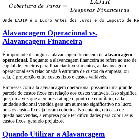
L
A
J
I
R
Cobertura \ de \ Juros = 
=
C
o
b
er
t
u
r
a
d
e
J
u
ros
Des
p
es
a
s
F
inan
ce
i
r
a
s
Alavancagem Operacional vs.
Alavancagem Financeira
É importante distinguir a alavancagem financeira da
alavancagem
operacional
. Enquanto a alavancagem financeira se refere ao uso de
capital de terceiros para financiar investimentos, a alavancagem
operacional está relacionada à estrutura de custos da empresa, ou
seja, à proporção entre custos fixos e custos variáveis.
Empresas com alta alavancagem operacional possuem uma grande
parcela de custos fixos em relação aos custos variáveis. Isso significa
que, uma vez que a empresa atinge o ponto de equilíbrio, cada
unidade adicional vendida gera um aumento significativo no lucro,
pois os custos fixos já foram cobertos. No entanto, em caso de
queda nas vendas, a empresa pode ter dificuldades para cobrir seus
custos fixos, gerando prejuízos.
Quando Utilizar a Alavancagem