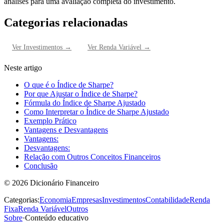
análises para uma avaliação completa do investimento.
Categorias relacionadas
Ver
Investimentos
→
Ver
Renda Variável
→
Neste artigo
O que é o Índice de Sharpe?
Por que Ajustar o Índice de Sharpe?
Fórmula do Índice de Sharpe Ajustado
Como Interpretar o Índice de Sharpe Ajustado
Exemplo Prático
Vantagens e Desvantagens
Vantagens:
Desvantagens:
Relação com Outros Conceitos Financeiros
Conclusão
©
2026
Dicionário Financeiro
Categorias:
Economia
Empresas
Investimentos
Contabilidade
Renda
Fixa
Renda Variável
Outros
Sobre
·
Conteúdo educativo