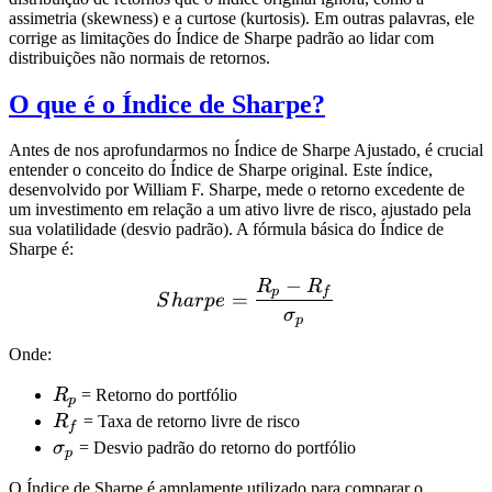
assimetria (skewness) e a curtose (kurtosis). Em outras palavras, ele
corrige as limitações do Índice de Sharpe padrão ao lidar com
distribuições não normais de retornos.
O que é o Índice de Sharpe?
Antes de nos aprofundarmos no Índice de Sharpe Ajustado, é crucial
entender o conceito do Índice de Sharpe original. Este índice,
desenvolvido por William F. Sharpe, mede o retorno excedente de
um investimento em relação a um ativo livre de risco, ajustado pela
sua volatilidade (desvio padrão). A fórmula básica do Índice de
Sharpe é:
−
R
R
Sharpe = \frac{R_p - R_f
p
f
=
S
ha
r
p
e
σ
p
Onde:
R_p
R
= Retorno do portfólio
p
R_f
R
= Taxa de retorno livre de risco
f
\sigma_p
σ
= Desvio padrão do retorno do portfólio
p
O Índice de Sharpe é amplamente utilizado para comparar o