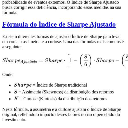
probabilidade de eventos extremos. O Índice de Sharpe Ajustado
busca corrigir essa deficiência, incorporando essas medidas na sua
fórmula.
Fórmula do Índice de Sharpe Ajustado
Existem diferentes formas de ajustar o Índice de Sharpe para levar
em conta a assimetria e a curtose. Uma das fórmulas mais comuns é
a seguinte:
Sharpe_{Ajustado} = Sharp
[
(
)
(
S
=
⋅
1
−
⋅
−
S
ha
r
p
e
S
ha
r
p
e
S
ha
r
p
e
A
j
u
s
t
a
d
o
6
Onde:
Sharpe
S
ha
r
p
e
= Índice de Sharpe tradicional
S
S
= Assimetria (Skewness) da distribuição dos retornos
K
K
= Curtose (Kurtosis) da distribuição dos retornos
Nesta fórmula, a assimetria e a curtose ajustam o Índice de Sharpe
original, refletindo o impacto desses fatores no risco percebido do
investimento.