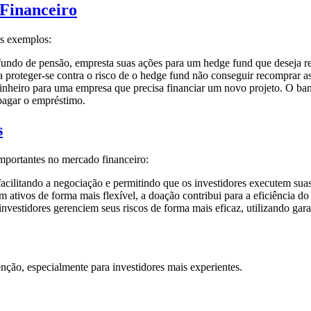
Financeiro
es exemplos:
undo de pensão, empresta suas ações para um hedge fund que deseja rea
 proteger-se contra o risco de o hedge fund não conseguir recomprar as
heiro para uma empresa que precisa financiar um novo projeto. O banc
 pagar o empréstimo.
s
importantes no mercado financeiro:
cilitando a negociação e permitindo que os investidores executem suas 
m ativos de forma mais flexível, a doação contribui para a eficiência d
nvestidores gerenciem seus riscos de forma mais eficaz, utilizando gar
ção, especialmente para investidores mais experientes.