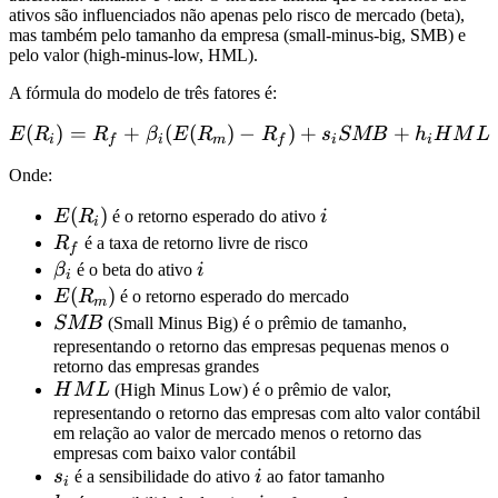
ativos são influenciados não apenas pelo risco de mercado (beta),
mas também pelo tamanho da empresa (small-minus-big, SMB) e
pelo valor (high-minus-low, HML).
A fórmula do modelo de três fatores é:
(
)
=
+
(
(
)
−
E(R_i) = R_f + \beta_i (
)
+
+
E
R
R
β
E
R
R
s
SMB
h
H
M
L
i
f
i
m
f
i
i
Onde:
E(R_i)
(
)
i
E
R
é o retorno esperado do ativo
i
i
R_f
R
é a taxa de retorno livre de risco
f
\beta_i
i
β
é o beta do ativo
i
i
E(R_m)
(
)
E
R
é o retorno esperado do mercado
m
SMB
SMB
(Small Minus Big) é o prêmio de tamanho,
representando o retorno das empresas pequenas menos o
retorno das empresas grandes
HML
H
M
L
(High Minus Low) é o prêmio de valor,
representando o retorno das empresas com alto valor contábil
em relação ao valor de mercado menos o retorno das
empresas com baixo valor contábil
s_i
i
s
é a sensibilidade do ativo
i
ao fator tamanho
i