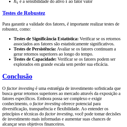
h_i
i
h
é a sensibilidade do ativo
i
ao fator valor
i
Testes de Robustez
Para garantir a validade dos fatores, é importante realizar testes de
robustez, como:
Testes de Significância Estatística:
Verificar se os retornos
associados aos fatores são estatisticamente significativos.
Testes de Persistência:
Avaliar se os fatores continuam a
gerar retornos superiores ao longo do tempo.
Testes de Capacidade:
Verificar se os fatores podem ser
explorados em grande escala sem perder sua eficácia.
Conclusão
O
factor investing
é uma estratégia de investimento sofisticada que
busca gerar retornos superiores ao mercado através da exposição a
fatores específicos. Embora possa ser complexo e exigir
conhecimento, o
factor investing
oferece potencial para
diversificação, transparência e flexibilidade. Ao entender os
princípios e técnicas do
factor investing
, você pode tomar decisões
de investimento mais informadas e aumentar suas chances de
alcançar seus objetivos financeiros.