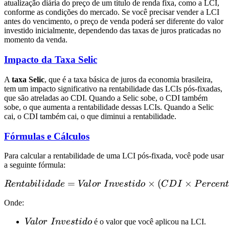
atualização diária do preço de um título de renda fixa, como a LCI,
conforme as condições do mercado. Se você precisar vender a LCI
antes do vencimento, o preço de venda poderá ser diferente do valor
investido inicialmente, dependendo das taxas de juros praticadas no
momento da venda.
Impacto da Taxa Selic
A
taxa Selic
, que é a taxa básica de juros da economia brasileira,
tem um impacto significativo na rentabilidade das LCIs pós-fixadas,
que são atreladas ao CDI. Quando a Selic sobe, o CDI também
sobe, o que aumenta a rentabilidade dessas LCIs. Quando a Selic
cai, o CDI também cai, o que diminui a rentabilidade.
Fórmulas e Cálculos
Para calcular a rentabilidade de uma LCI pós-fixada, você pode usar
a seguinte fórmula:
=
Rentabilidade = Valor \ In
×
(
×
R
e
n
t
abi
l
i
d
a
d
e
Va
l
or
I
n
v
es
t
i
d
o
C
D
I
P
erce
n
t
Onde:
Valor \
Va
l
or
I
n
v
es
t
i
d
o
é o valor que você aplicou na LCI.