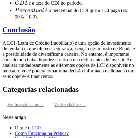
Investido
CDI
C
D
I
é a taxa do CDI no período.
Percentual
P
erce
n
t
u
a
l
é o percentual do CDI que a LCI paga (ex:
90% = 0,9).
Conclusão
A LCI (Letra de Crédito Imobiliário) é uma opção de investimento
de renda fixa que oferece segurança, isenção de Imposto de Renda e
a possibilidade de diversificar a carteira. No entanto, é importante
considerar a baixa liquidez e o risco de crédito antes de investir. Ao
analisar cuidadosamente as diferentes opções de LCI disponíveis no
mercado, você poderá tomar uma decisão informada e alinhada com
seus objetivos financeiros.
Categorias relacionadas
Ver
Investimentos
→
Ver
Renda Fixa
→
Neste artigo
O que é LCI?
Como Funciona na Prática?