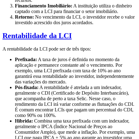
recursos.
Financiamento Imobiliário:
A instituição utiliza o dinheiro
captado com a LCI para financiar o setor imobiliário.
Retorno:
No vencimento da LCI, o investidor recebe o valor
investido acrescido dos juros acordados.
Rentabilidade da LCI
A rentabilidade da LCI pode ser de três tipos:
Prefixada:
A taxa de juros é definida no momento da
aplicação e permanece constante até o vencimento. Por
exemplo, uma LCI prefixada com taxa de 10% ao ano
garantirá essa rentabilidade ao investidor, independentemente
das variações do mercado.
Pós-fixada:
A rentabilidade é atrelada a um indexador,
geralmente o CDI (Certificado de Depósito Interbancário),
que acompanha de perto a taxa Selic. Nesse caso, o
rendimento da LCI irá variar conforme as flutuações do CDI.
É comum encontrar LCIs que pagam um percentual do CDI,
como 90% ou 100%.
Híbrida:
Combina uma taxa prefixada com um indexador,
geralmente o IPCA (Índice Nacional de Preços ao
Consumidor Amplo), que mede a inflação. Por exemplo, uma
LCI que paga IPCA + 5% ao ano garante ao investidor uma