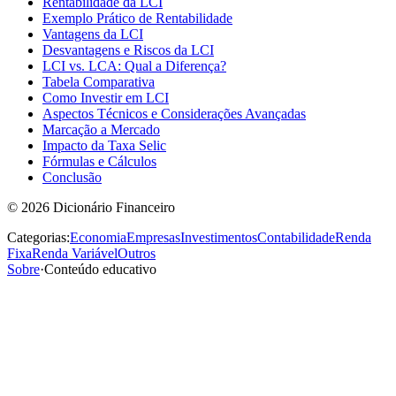
Rentabilidade da LCI
Exemplo Prático de Rentabilidade
Vantagens da LCI
Desvantagens e Riscos da LCI
LCI vs. LCA: Qual a Diferença?
Tabela Comparativa
Como Investir em LCI
Aspectos Técnicos e Considerações Avançadas
Marcação a Mercado
Impacto da Taxa Selic
Fórmulas e Cálculos
Conclusão
©
2026
Dicionário Financeiro
Categorias:
Economia
Empresas
Investimentos
Contabilidade
Renda
Fixa
Renda Variável
Outros
Sobre
·
Conteúdo educativo