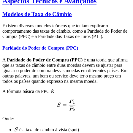
Aspectos Técnicos e Avançados
Modelos de Taxa de Câmbio
Existem diversos modelos teóricos que tentam explicar o
comportamento das taxas de câmbio, como a Paridade do Poder de
Compra (PPC) e a Paridade das Taxas de Juros (PTJ).
Paridade do Poder de Compra (PPC)
A
Paridade do Poder de Compra (PPC)
é uma teoria que afirma
que as taxas de câmbio entre duas moedas devem se ajustar para
igualar o poder de compra dessas moedas em diferentes países. Em
outras palavras, um bem ou serviço deve ter o mesmo preço em
todos os países quando expresso na mesma moeda.
A fórmula básica da PPC é:
P
S = \frac{P_1}{P_2}
1
=
S
P
2
Onde:
S
S
é a taxa de câmbio à vista (spot)