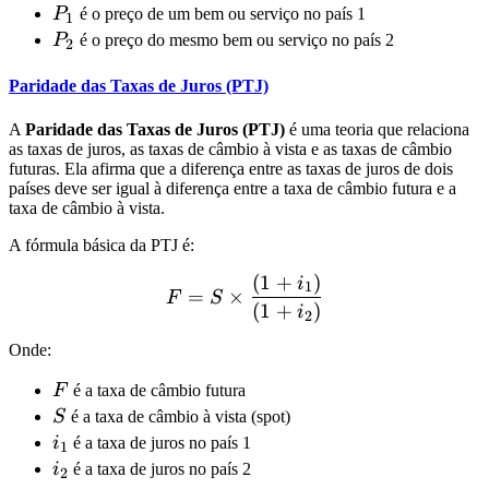
P_1
P
é o preço de um bem ou serviço no país 1
1
P_2
P
é o preço do mesmo bem ou serviço no país 2
2
Paridade das Taxas de Juros (PTJ)
A
Paridade das Taxas de Juros (PTJ)
é uma teoria que relaciona
as taxas de juros, as taxas de câmbio à vista e as taxas de câmbio
futuras. Ela afirma que a diferença entre as taxas de juros de dois
países deve ser igual à diferença entre a taxa de câmbio futura e a
taxa de câmbio à vista.
A fórmula básica da PTJ é:
(
1
+
)
F = S \times \frac{(1 + i_
i
1
=
×
F
S
(
1
+
)
i
2
Onde:
F
F
é a taxa de câmbio futura
S
S
é a taxa de câmbio à vista (spot)
i_1
i
é a taxa de juros no país 1
1
i_2
i
é a taxa de juros no país 2
2