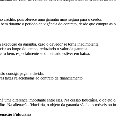
ao crédito, pois oferece uma garantia mais segura para o credor.
 bem durante o período de vigência do contrato, desde que cumpra as 
 execução da garantia, caso o devedor se torne inadimplente.
ar ao longo do tempo, reduzindo o valor da garantia.
er o bem, especialmente se o mercado estiver em baixa.
não consiga pagar a dívida.
s taxas relacionadas ao contrato de financiamento.
há uma diferença importante entre elas. Na cessão fiduciária, o objeto da 
dito. Na alienação fiduciária, o objeto da garantia são bens móveis ou i
ienação Fiduciária