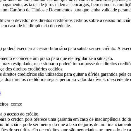
de pagamento, as taxas de juros e demais encargos, bem como as condiçõ
m um Cartório de Títulos e Documentos para que tenha validade perante 
icar o devedor dos direitos creditórios cedidos sobre a cessão fiduciá
) em caso de inadimplência do cedente.
 poderá executar a cessão fiduciária para satisfazer seu crédito. A exec
emento e concede um prazo para que ele regularize a situação.
prazo estipulado, o cessionário poderá tomar posse dos direitos creditó
a dos direitos creditórios cedidos.
ireitos creditórios são utilizados para quitar a dívida garantida pela ce
dos direitos creditórios seja superior ao valor da dívida, o excedente d
s
ceiros, como:
a o acesso ao crédito.
 para o credor, pois oferece uma garantia em caso de inadimplência do d
 fiduciária pode ser menor do que a taxa de juros de um financiamento 
ções de securitização de créditos, que são negociados no mercado de cap