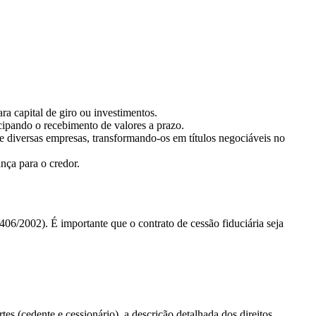
ra capital de giro ou investimentos.
ecipando o recebimento de valores a prazo.
 de diversas empresas, transformando-os em títulos negociáveis no
nça para o credor.
406/2002). É importante que o contrato de cessão fiduciária seja
tes (cedente e cessionário), a descrição detalhada dos direitos