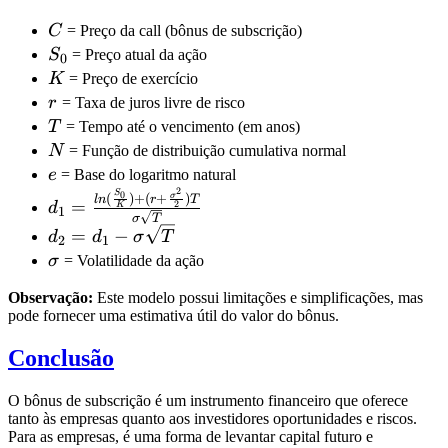
C
C
= Preço da call (bônus de subscrição)
S_0
S
= Preço atual da ação
0
K
K
= Preço de exercício
r
r
= Taxa de juros livre de risco
T
T
= Tempo até o vencimento (em anos)
N
N
= Função de distribuição cumulativa normal
e
e
= Base do logaritmo natural
2
d_1 =
S
0
σ
(
)
+
(
+
)
l
n
r
T
=
2
d
K
1
\frac{ln(\frac{S_0}
σ
T
d_2 = d_1 -
=
−
d
d
σ
T
2
1
{K}) + (r +
\sigma\sqrt{T}
\sigma
σ
= Volatilidade da ação
\frac{\sigma^2}
{2})T}
Observação:
Este modelo possui limitações e simplificações, mas
{\sigma\sqrt{T}}
pode fornecer uma estimativa útil do valor do bônus.
Conclusão
O bônus de subscrição é um instrumento financeiro que oferece
tanto às empresas quanto aos investidores oportunidades e riscos.
Para as empresas, é uma forma de levantar capital futuro e