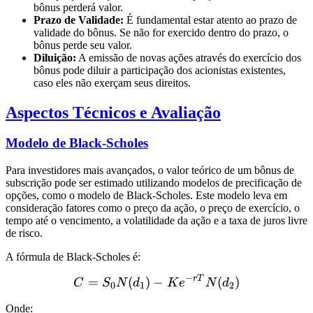
bônus perderá valor.
Prazo de Validade:
É fundamental estar atento ao prazo de
validade do bônus. Se não for exercido dentro do prazo, o
bônus perde seu valor.
Diluição:
A emissão de novas ações através do exercício dos
bônus pode diluir a participação dos acionistas existentes,
caso eles não exerçam seus direitos.
Aspectos Técnicos e Avaliação
Modelo de Black-Scholes
Para investidores mais avançados, o valor teórico de um bônus de
subscrição pode ser estimado utilizando modelos de precificação de
opções, como o modelo de Black-Scholes. Este modelo leva em
consideração fatores como o preço da ação, o preço de exercício, o
tempo até o vencimento, a volatilidade da ação e a taxa de juros livre
de risco.
A fórmula de Black-Scholes é:
−
r
T
C = S_0N(d_1) - Ke^{-rT
=
(
)
−
(
)
C
S
N
d
K
e
N
d
0
1
2
Onde: