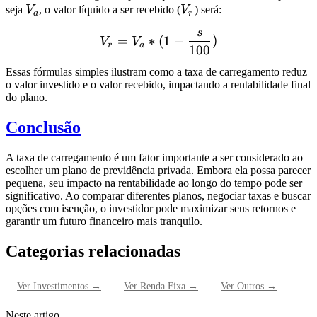
V_a
V_r
seja
V
, o valor líquido a ser recebido (
V
) será:
a
r
s
V_r = V_a * (1 - \frac{s}
=
∗
(
1
−
)
V
V
r
a
100
Essas fórmulas simples ilustram como a taxa de carregamento reduz
o valor investido e o valor recebido, impactando a rentabilidade final
do plano.
Conclusão
A taxa de carregamento é um fator importante a ser considerado ao
escolher um plano de previdência privada. Embora ela possa parecer
pequena, seu impacto na rentabilidade ao longo do tempo pode ser
significativo. Ao comparar diferentes planos, negociar taxas e buscar
opções com isenção, o investidor pode maximizar seus retornos e
garantir um futuro financeiro mais tranquilo.
Categorias relacionadas
Ver
Investimentos
→
Ver
Renda Fixa
→
Ver
Outros
→
Neste artigo