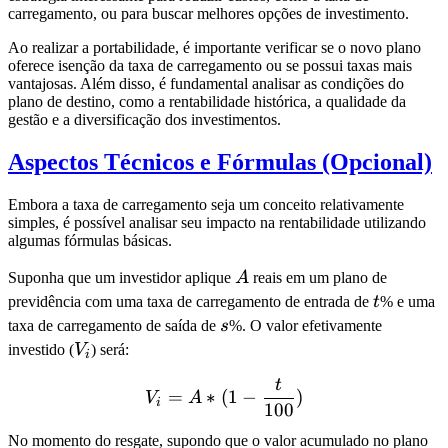
carregamento, ou para buscar melhores opções de investimento.
Ao realizar a portabilidade, é importante verificar se o novo plano
oferece isenção da taxa de carregamento ou se possui taxas mais
vantajosas. Além disso, é fundamental analisar as condições do
plano de destino, como a rentabilidade histórica, a qualidade da
gestão e a diversificação dos investimentos.
Aspectos Técnicos e Fórmulas (Opcional)
Embora a taxa de carregamento seja um conceito relativamente
simples, é possível analisar seu impacto na rentabilidade utilizando
algumas fórmulas básicas.
A
Suponha que um investidor aplique
A
reais em um plano de
t
previdência com uma taxa de carregamento de entrada de
t
% e uma
s
taxa de carregamento de saída de
s
%. O valor efetivamente
V_i
investido (
V
) será:
i
t
V_i = A * (1 - \frac{t}{10
=
∗
(
1
−
)
V
A
i
100
No momento do resgate, supondo que o valor acumulado no plano