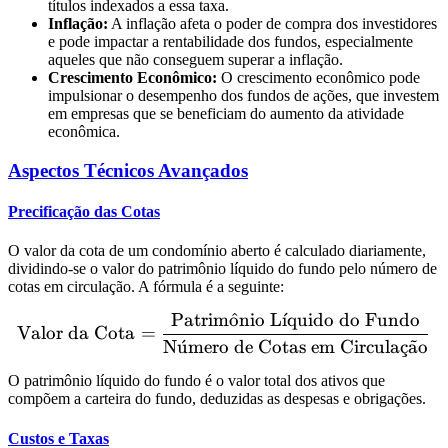
títulos indexados a essa taxa.
Inflação:
A inflação afeta o poder de compra dos investidores
e pode impactar a rentabilidade dos fundos, especialmente
aqueles que não conseguem superar a inflação.
Crescimento Econômico:
O crescimento econômico pode
impulsionar o desempenho dos fundos de ações, que investem
em empresas que se beneficiam do aumento da atividade
econômica.
Aspectos Técnicos Avançados
Precificação das Cotas
O valor da cota de um condomínio aberto é calculado diariamente,
dividindo-se o valor do patrimônio líquido do fundo pelo número de
cotas em circulação. A fórmula é a seguinte:
Patrim
o
ˆ
nio L
ˊ
ı
quido do Fundo
\text{Valor da Cota} = \
Valor da Cota
=
N
u
ˊ
mero de Cotas em Circula
¸
c
a
˜
o
O patrimônio líquido do fundo é o valor total dos ativos que
compõem a carteira do fundo, deduzidas as despesas e obrigações.
Custos e Taxas