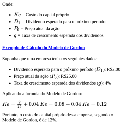
Onde:
Ke
Ke
= Custo do capital próprio
D_1
D
= Dividendo esperado para o próximo período
1
P_0
P
= Preço atual da ação
0
g
g
= Taxa de crescimento esperada dos dividendos
Exemplo de Cálculo do Modelo de Gordon
Suponha que uma empresa tenha os seguintes dados:
D_1
Dividendo esperado para o próximo período (
D
): R$2,00
1
P_0
Preço atual da ação (
P
): R$25,00
0
g
Taxa de crescimento esperada dos dividendos (
g
): 4%
Aplicando a fórmula do Modelo de Gordon:
2
Ke =
=
+
0.04
Ke
=
0.08
+
0.04
Ke
=
0.12
Ke
Ke
Ke
25
\frac{2}
=
=
Portanto, o custo do capital próprio dessa empresa, segundo o
{25} +
0.08
0.12
Modelo de Gordon, é de 12%.
0.04
+