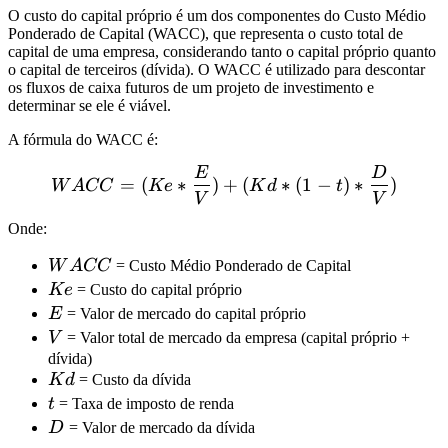
O custo do capital próprio é um dos componentes do Custo Médio
Ponderado de Capital (WACC), que representa o custo total de
capital de uma empresa, considerando tanto o capital próprio quanto
o capital de terceiros (dívida). O WACC é utilizado para descontar
os fluxos de caixa futuros de um projeto de investimento e
determinar se ele é viável.
A fórmula do WACC é:
E
D
WACC = (Ke * \frac{E}{V}
=
(
∗
)
+
(
∗
(
1
−
)
∗
)
W
A
CC
Ke
K
d
t
V
V
Onde:
WACC
W
A
CC
= Custo Médio Ponderado de Capital
Ke
Ke
= Custo do capital próprio
E
E
= Valor de mercado do capital próprio
V
V
= Valor total de mercado da empresa (capital próprio +
dívida)
Kd
K
d
= Custo da dívida
t
t
= Taxa de imposto de renda
D
D
= Valor de mercado da dívida