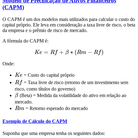
Modelo de Precificação de Ativos Financeiros
(CAPM)
O CAPM é um dos modelos mais utilizados para calcular o custo do
capital próprio. Ele leva em consideração a taxa livre de risco, o beta
da empresa e o prêmio de risco de mercado.
A fórmula do CAPM é:
=
+
Ke = Rf + \beta * (Rm - R
∗
(
−
)
Ke
R
f
β
R
m
R
f
Onde:
Ke
Ke
= Custo do capital próprio
Rf
R
f
= Taxa livre de risco (retorno de um investimento sem
risco, como títulos do governo)
\beta
β
(Beta) = Medida da volatilidade do ativo em relação ao
mercado.
Rm
R
m
= Retorno esperado do mercado
Exemplo de Cálculo do CAPM
Suponha que uma empresa tenha os seguintes dados: