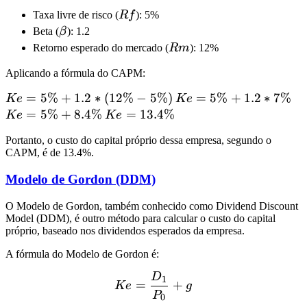
Rf
Taxa livre de risco (
R
f
): 5%
\beta
Beta (
β
): 1.2
Rm
Retorno esperado do mercado (
R
m
): 12%
Aplicando a fórmula do CAPM:
Ke =
=
5%
+
1.2
∗
(
12%
−
5%
)
Ke
=
5%
+
1.2
∗
7%
Ke
Ke
Ke
5\%
=
5
=
5%
+
8.4%
Ke =
=
13.4%
Ke
Ke
+ 1.2
5\%
+
13.4\%
Portanto, o custo do capital próprio dessa empresa, segundo o
*
+
8.
CAPM, é de 13.4%.
(12\%
1.2
-
*
Modelo de Gordon (DDM)
5\%)
7\%
O Modelo de Gordon, também conhecido como Dividend Discount
Model (DDM), é outro método para calcular o custo do capital
próprio, baseado nos dividendos esperados da empresa.
A fórmula do Modelo de Gordon é:
D
Ke = \frac{D_1}{P_0} + 
1
=
+
Ke
g
P
0