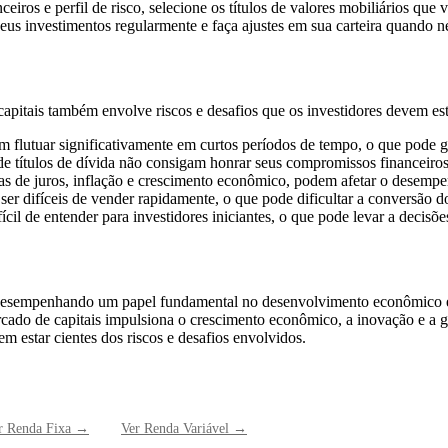
iros e perfil de risco, selecione os títulos de valores mobiliários que 
s investimentos regularmente e faça ajustes em sua carteira quando ne
apitais também envolve riscos e desafios que os investidores devem est
m flutuar significativamente em curtos períodos de tempo, o que pode ge
e títulos de dívida não consigam honrar seus compromissos financeiros,
s de juros, inflação e crescimento econômico, podem afetar o desempe
ser difíceis de vender rapidamente, o que pode dificultar a conversão d
cil de entender para investidores iniciantes, o que pode levar a decisõ
, desempenhando um papel fundamental no desenvolvimento econômico e 
rcado de capitais impulsiona o crescimento econômico, a inovação e a g
m estar cientes dos riscos e desafios envolvidos.
r
Renda Fixa
→
Ver
Renda Variável
→