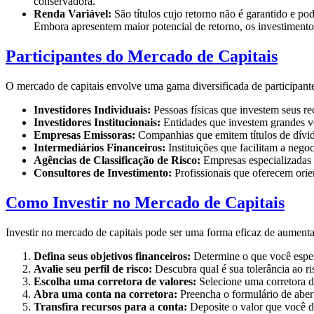
conservadora.
Renda Variável:
São títulos cujo retorno não é garantido e po
Embora apresentem maior potencial de retorno, os investiment
Participantes do Mercado de Capitais
O mercado de capitais envolve uma gama diversificada de participan
Investidores Individuais:
Pessoas físicas que investem seus re
Investidores Institucionais:
Entidades que investem grandes vo
Empresas Emissoras:
Companhias que emitem títulos de dívida
Intermediários Financeiros:
Instituições que facilitam a negoc
Agências de Classificação de Risco:
Empresas especializadas e
Consultores de Investimento:
Profissionais que oferecem orie
Como Investir no Mercado de Capitais
Investir no mercado de capitais pode ser uma forma eficaz de aumenta
Defina seus objetivos financeiros:
Determine o que você esper
Avalie seu perfil de risco:
Descubra qual é sua tolerância ao ri
Escolha uma corretora de valores:
Selecione uma corretora de
Abra uma conta na corretora:
Preencha o formulário de aber
Transfira recursos para a conta:
Deposite o valor que você de