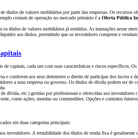
e títulos de valores mobiliários por parte das empresas. Os recursos o
m exemplo comum de operação no mercado primário é a
Oferta Pública In
i os títulos de valores mobiliários já emitidos. As transações nesse 
liquidez aos títulos, permitindo que os investidores comprem e vendam
apitais
e capitais, cada um com suas características e riscos específicos. Os 
 e conferem aos seus detentores o direito de participar dos lucros e d
dores a uma empresa ou governo. Os títulos de dívida podem ser de cur
da.
s de dívida, etc.) geridas por profissionais e oferecidas aos investidore
acente, como ações, moedas ou commodities. Opções e contratos futuros
cados em duas categorias principais:
aos investidores. A rentabilidade dos títulos de renda fixa é geralmen