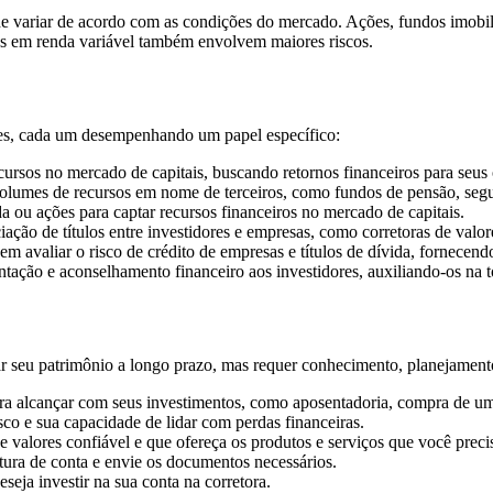
de variar de acordo com as condições do mercado. Ações, fundos imobil
os em renda variável também envolvem maiores riscos.
tes, cada um desempenhando um papel específico:
cursos no mercado de capitais, buscando retornos financeiros para seus 
lumes de recursos em nome de terceiros, como fundos de pensão, segur
 ou ações para captar recursos financeiros no mercado de capitais.
iação de títulos entre investidores e empresas, como corretoras de valore
m avaliar o risco de crédito de empresas e títulos de dívida, fornecend
ntação e aconselhamento financeiro aos investidores, auxiliando-os na 
r seu patrimônio a longo prazo, mas requer conhecimento, planejamento
a alcançar com seus investimentos, como aposentadoria, compra de um
sco e sua capacidade de lidar com perdas financeiras.
 valores confiável e que ofereça os produtos e serviços que você preci
tura de conta e envie os documentos necessários.
seja investir na sua conta na corretora.