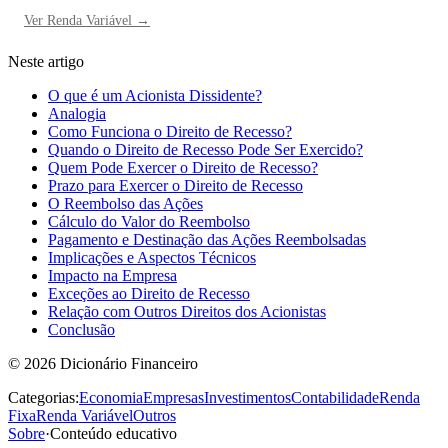
Ver
Renda Variável
→
Neste artigo
O que é um Acionista Dissidente?
Analogia
Como Funciona o Direito de Recesso?
Quando o Direito de Recesso Pode Ser Exercido?
Quem Pode Exercer o Direito de Recesso?
Prazo para Exercer o Direito de Recesso
O Reembolso das Ações
Cálculo do Valor do Reembolso
Pagamento e Destinação das Ações Reembolsadas
Implicações e Aspectos Técnicos
Impacto na Empresa
Exceções ao Direito de Recesso
Relação com Outros Direitos dos Acionistas
Conclusão
©
2026
Dicionário Financeiro
Categorias:
Economia
Empresas
Investimentos
Contabilidade
Renda
Fixa
Renda Variável
Outros
Sobre
·
Conteúdo educativo