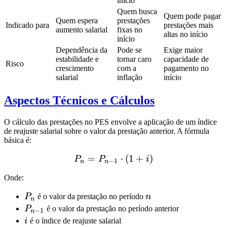
início
Quem busca
Quem pode pagar
Quem espera
prestações
Indicado para
prestações mais
aumento salarial
fixas no
altas no início
início
Dependência da
Pode se
Exige maior
estabilidade e
tornar caro
capacidade de
Risco
crescimento
com a
pagamento no
salarial
inflação
início
Aspectos Técnicos e Cálculos
O cálculo das prestações no PES envolve a aplicação de um índice
de reajuste salarial sobre o valor da prestação anterior. A fórmula
básica é:
=
P_n = P_{n-1} \cdot (1 + 
⋅
(
1
+
)
P
P
i
−
1
n
n
Onde:
P_n
n
P
é o valor da prestação no período
n
n
P_{n-
P
é o valor da prestação no período anterior
−
1
n
1}
i
i
é o índice de reajuste salarial