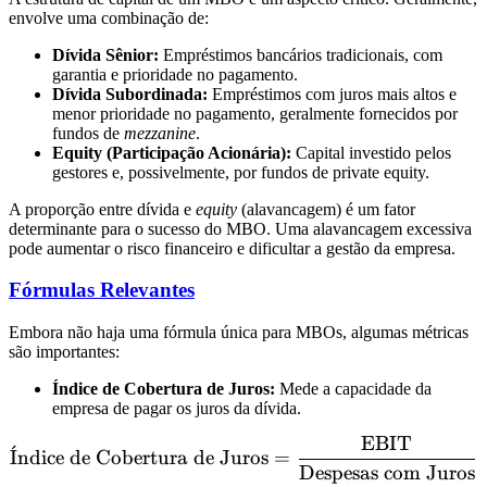
envolve uma combinação de:
Dívida Sênior:
Empréstimos bancários tradicionais, com
garantia e prioridade no pagamento.
Dívida Subordinada:
Empréstimos com juros mais altos e
menor prioridade no pagamento, geralmente fornecidos por
fundos de
mezzanine
.
Equity (Participação Acionária):
Capital investido pelos
gestores e, possivelmente, por fundos de private equity.
A proporção entre dívida e
equity
(alavancagem) é um fator
determinante para o sucesso do MBO. Uma alavancagem excessiva
pode aumentar o risco financeiro e dificultar a gestão da empresa.
Fórmulas Relevantes
Embora não haja uma fórmula única para MBOs, algumas métricas
são importantes:
Índice de Cobertura de Juros:
Mede a capacidade da
empresa de pagar os juros da dívida.
EBIT
\text{Índice de Cobertura
ˊ
I
ndice de Cobertura de Juros
=
Despesas com Juros