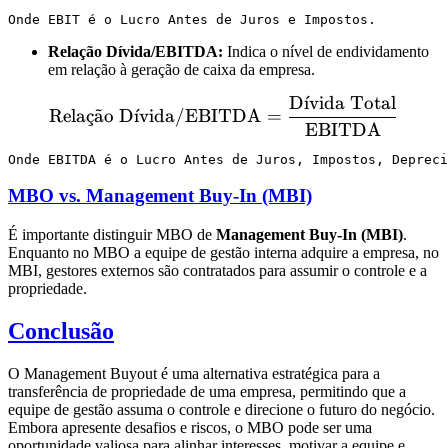
Relação Dívida/EBITDA:
Indica o nível de endividamento
em relação à geração de caixa da empresa.
D
ˊ
ı
vida Total
\text{Relação Dívida/EB
Rela
¸
c
a
˜
o D
ˊ
ı
vida/EBITDA
=
EBITDA
MBO vs. Management Buy-In (MBI)
É importante distinguir MBO de
Management Buy-In (MBI)
.
Enquanto no MBO a equipe de gestão interna adquire a empresa, no
MBI, gestores externos são contratados para assumir o controle e a
propriedade.
Conclusão
O Management Buyout é uma alternativa estratégica para a
transferência de propriedade de uma empresa, permitindo que a
equipe de gestão assuma o controle e direcione o futuro do negócio.
Embora apresente desafios e riscos, o MBO pode ser uma
oportunidade valiosa para alinhar interesses, motivar a equipe e