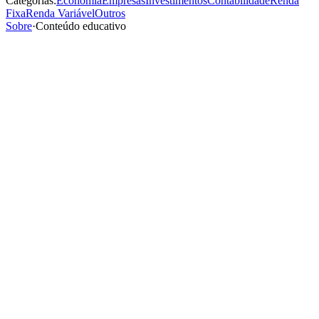
Categorias:
Economia
Empresas
Investimentos
Contabilidade
Renda
Fixa
Renda Variável
Outros
Sobre
·
Conteúdo educativo