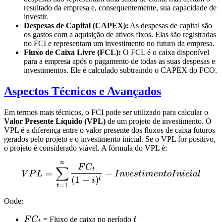
resultado da empresa e, consequentemente, sua capacidade de
investir.
Despesas de Capital (CAPEX):
As despesas de capital são
os gastos com a aquisição de ativos fixos. Elas são registradas
no FCI e representam um investimento no futuro da empresa.
Fluxo de Caixa Livre (FCL):
O FCL é o caixa disponível
para a empresa após o pagamento de todas as suas despesas e
investimentos. Ele é calculado subtraindo o CAPEX do FCO.
Aspectos Técnicos e Avançados
Em termos mais técnicos, o FCI pode ser utilizado para calcular o
Valor Presente Líquido (VPL)
de um projeto de investimento. O
VPL é a diferença entre o valor presente dos fluxos de caixa futuros
gerados pelo projeto e o investimento inicial. Se o VPL for positivo,
o projeto é considerado viável. A fórmula do VPL é:
n
VPL = \sum_{t=1}^{n} \fra
F
C
∑
t
=
−
V
P
L
I
n
v
es
t
im
e
n
t
o
I
ni
c
ia
l
(
1
+
)
t
i
=
1
t
Onde:
FC_t
t
F
C
= Fluxo de caixa no período
t
t