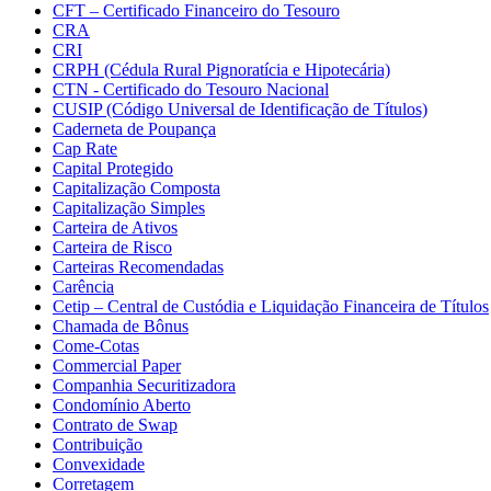
CFT – Certificado Financeiro do Tesouro
CRA
CRI
CRPH (Cédula Rural Pignoratícia e Hipotecária)
CTN - Certificado do Tesouro Nacional
CUSIP (Código Universal de Identificação de Títulos)
Caderneta de Poupança
Cap Rate
Capital Protegido
Capitalização Composta
Capitalização Simples
Carteira de Ativos
Carteira de Risco
Carteiras Recomendadas
Carência
Cetip – Central de Custódia e Liquidação Financeira de Títulos
Chamada de Bônus
Come-Cotas
Commercial Paper
Companhia Securitizadora
Condomínio Aberto
Contrato de Swap
Contribuição
Convexidade
Corretagem