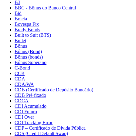
B3
BBC - Bônus do Banco Central
Bid
Boleta
Bovespa Fix
Brady Bonds
Built to Suit (BTS)
Bullet
Bônus
Bônus (Bond)
Bônus (bonds)
Bônus Soberano
C-Bond
CCB
CDA
CDA/WA
CDB (Certificado de Depósito Bancário)
CDB Pré-fixado
CDCA
CDI Acumulado
CDI Futuro
CDI Over
CDI Tracking Error
CDP – Certificado de Dívida Pública
CDS (Credit Default Swap)