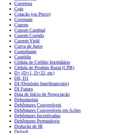
Corretora
Cota
Cotação (ou Preço)
Covenant
Cupom
Cupom Cambial
Cupom Corrido
Current Yield
Curva de Juros
Custodiante
Custódia
Cédula de Crédito Imobiliário
Cédula de Produto Rural (CPR)
D+ (D+1, D+32, etc)
D0, D1
DI (Depósito Interfinanceiro)
DI Futuro
Data de Início de Negociação
Debenturista
Debêntures Conversíveis
Debêntures Conversíveis em Ações
Debêntures Incentivadas
Debêntures Permutáveis
Dedução de IR
Default