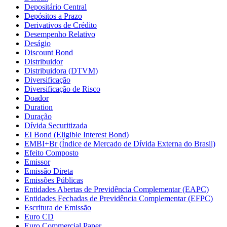
Depositário Central
Depósitos a Prazo
Derivativos de Crédito
Desempenho Relativo
Deságio
Discount Bond
Distribuidor
Distribuidora (DTVM)
Diversificação
Diversificação de Risco
Doador
Duration
Duração
Dívida Securitizada
EI Bond (Eligible Interest Bond)
EMBI+Br (Índice de Mercado de Dívida Externa do Brasil)
Efeito Composto
Emissor
Emissão Direta
Emissões Públicas
Entidades Abertas de Previdência Complementar (EAPC)
Entidades Fechadas de Previdência Complementar (EFPC)
Escritura de Emissão
Euro CD
Euro Commercial Paper