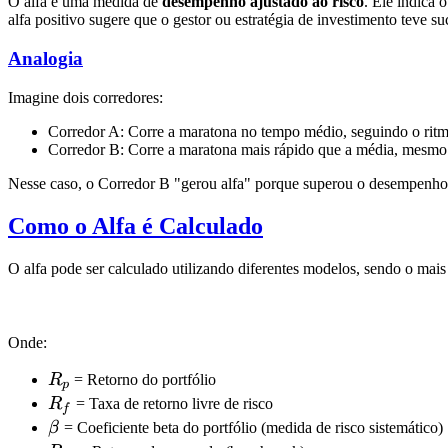
O alfa é uma medida de
desempenho ajustado ao risco
. Ele indica 
alfa positivo sugere que o gestor ou estratégia de investimento teve
Analogia
Imagine dois corredores:
Corredor A: Corre a maratona no tempo médio, seguindo o rit
Corredor B: Corre a maratona mais rápido que a média, mesmo 
Nesse caso, o Corredor B "gerou alfa" porque superou o desempenho
Como o Alfa é Calculado
O alfa pode ser calculado utilizando diferentes modelos, sendo o mai
Onde:
R_p
R
= Retorno do portfólio
p
R_f
R
= Taxa de retorno livre de risco
f
\beta
β
= Coeficiente beta do portfólio (medida de risco sistemático)