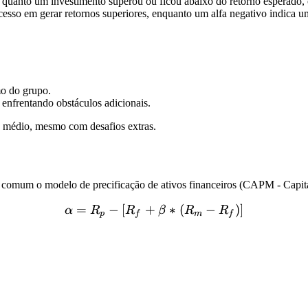
o quanto um investimento superou ou ficou abaixo do retorno esperado,
 sucesso em gerar retornos superiores, enquanto um alfa negativo indica
mo do grupo.
enfrentando obstáculos adicionais.
 médio, mesmo com desafios extras.
s comum o modelo de precificação de ativos financeiros (CAPM - Capita
=
−
[
+
\alpha = R_p - [R_f + \be
∗
(
−
)]
α
R
R
β
R
R
p
f
m
f