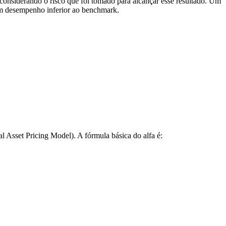
 considerando o risco que foi tomado para alcançar esse resultado. Um
 um desempenho inferior ao benchmark.
l Asset Pricing Model). A fórmula básica do alfa é:
ta * (R_m - R_f)]