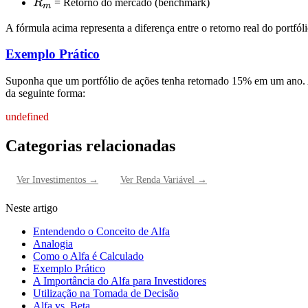
R_m
R
= Retorno do mercado (benchmark)
m
A fórmula acima representa a diferença entre o retorno real do portf
Exemplo Prático
Suponha que um portfólio de ações tenha retornado 15% em um ano. A t
da seguinte forma:
undefined
Categorias relacionadas
Ver
Investimentos
→
Ver
Renda Variável
→
Neste artigo
Entendendo o Conceito de Alfa
Analogia
Como o Alfa é Calculado
Exemplo Prático
A Importância do Alfa para Investidores
Utilização na Tomada de Decisão
Alfa vs. Beta