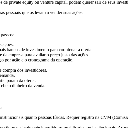
de private equity ou venture capital, podem querer sair de seus inves
ras pessoais que os levam a vender suas ações.
 passos:
s ações.
ais bancos de investimento para coordenar a oferta.
 da empresa para avaliar o preço justo das ações.
eço por ação e o cronograma da operação.
e compra dos investidores.
demanda.
rticiparam da oferta.
cebe o dinheiro da venda.
s:
to institucionais quanto pessoas físicas. Requer registro na CVM (Comi
vestidores, geralmente investidores qualificados ou institucionais. As 