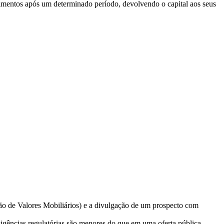
timentos após um determinado período, devolvendo o capital aos seus
ssão de Valores Mobiliários) e a divulgação de um prospecto com
exigências regulatórias são menores do que em uma oferta pública.