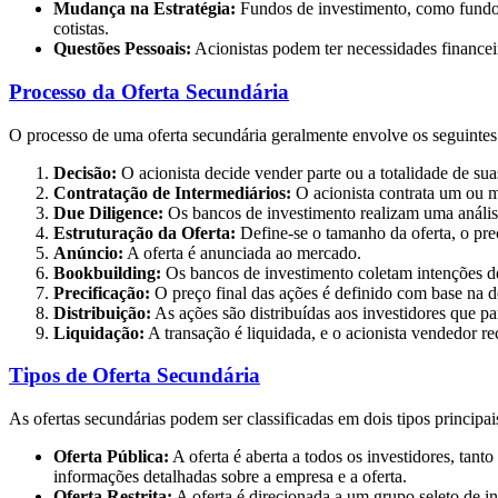
Mudança na Estratégia:
Fundos de investimento, como fundos 
cotistas.
Questões Pessoais:
Acionistas podem ter necessidades financei
Processo da Oferta Secundária
O processo de uma oferta secundária geralmente envolve os seguintes
Decisão:
O acionista decide vender parte ou a totalidade de sua
Contratação de Intermediários:
O acionista contrata um ou m
Due Diligence:
Os bancos de investimento realizam uma análise
Estruturação da Oferta:
Define-se o tamanho da oferta, o pr
Anúncio:
A oferta é anunciada ao mercado.
Bookbuilding:
Os bancos de investimento coletam intenções d
Precificação:
O preço final das ações é definido com base na 
Distribuição:
As ações são distribuídas aos investidores que pa
Liquidação:
A transação é liquidada, e o acionista vendedor re
Tipos de Oferta Secundária
As ofertas secundárias podem ser classificadas em dois tipos principai
Oferta Pública:
A oferta é aberta a todos os investidores, tan
informações detalhadas sobre a empresa e a oferta.
Oferta Restrita:
A oferta é direcionada a um grupo seleto de in