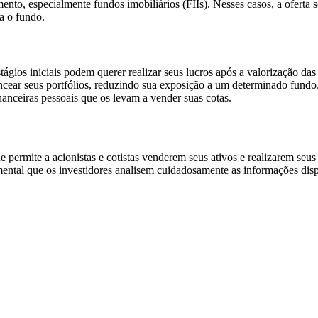
ento, especialmente fundos imobiliários (FIIs). Nesses casos, a oferta
a o fundo.
ágios iniciais podem querer realizar seus lucros após a valorização das 
cear seus portfólios, reduzindo sua exposição a um determinado fundo
anceiras pessoais que os levam a vender suas cotas.
ermite a acionistas e cotistas venderem seus ativos e realizarem seus 
ental que os investidores analisem cuidadosamente as informações dispo