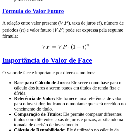
Fórmula do Valor Futuro
VP
i
A relação entre valor presente (
V
P
), taxa de juros (
i
), número de
n
VF
períodos (
n
) e valor futuro (
V
F
) pode ser expressa pela seguinte
fórmula:
n
=
VF = VP \cdot (1 + i)^n
⋅
(
1
+
)
V
F
V
P
i
Importância do Valor de Face
O valor de face é importante por diversos motivos:
Base para Cálculo de Juros:
Ele serve como base para o
cálculo dos juros a serem pagos em títulos de renda fixa e
dívida.
Referência de Valor:
Ele fornece uma referência de valor
para o investidor, indicando o montante que será recebido no
vencimento do título.
Comparação de Títulos:
Ele permite comparar diferentes
títulos com diferentes taxas de juros e prazos, auxiliando na
tomada de decisão de investimento.
Cálculo de Rentabilidade:
Ele é utilizado no cálculo da