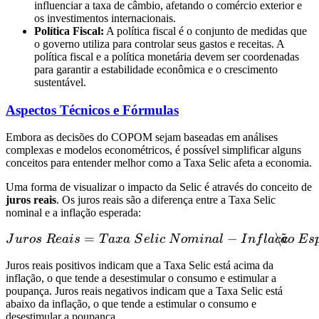
influenciar a taxa de câmbio, afetando o comércio exterior e
os investimentos internacionais.
Política Fiscal:
A política fiscal é o conjunto de medidas que
o governo utiliza para controlar seus gastos e receitas. A
política fiscal e a política monetária devem ser coordenadas
para garantir a estabilidade econômica e o crescimento
sustentável.
Aspectos Técnicos e Fórmulas
Embora as decisões do COPOM sejam baseadas em análises
complexas e modelos econométricos, é possível simplificar alguns
conceitos para entender melhor como a Taxa Selic afeta a economia.
Uma forma de visualizar o impacto da Selic é através do conceito de
juros reais
. Os juros reais são a diferença entre a Taxa Selic
nominal e a inflação esperada:
~
=
Juros \ Reais = Taxa \ Sel
−
\c
J
u
ros
R
e
ai
s
T
a
x
a
S
e
l
i
c
N
o
mina
l
I
n
f
l
a
c
a
o
E
s
Juros reais positivos indicam que a Taxa Selic está acima da
inflação, o que tende a desestimular o consumo e estimular a
poupança. Juros reais negativos indicam que a Taxa Selic está
abaixo da inflação, o que tende a estimular o consumo e
desestimular a poupança.