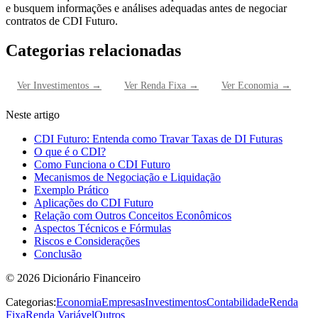
e busquem informações e análises adequadas antes de negociar
contratos de CDI Futuro.
Categorias relacionadas
Ver
Investimentos
→
Ver
Renda Fixa
→
Ver
Economia
→
Neste artigo
CDI Futuro: Entenda como Travar Taxas de DI Futuras
O que é o CDI?
Como Funciona o CDI Futuro
Mecanismos de Negociação e Liquidação
Exemplo Prático
Aplicações do CDI Futuro
Relação com Outros Conceitos Econômicos
Aspectos Técnicos e Fórmulas
Riscos e Considerações
Conclusão
©
2026
Dicionário Financeiro
Categorias:
Economia
Empresas
Investimentos
Contabilidade
Renda
Fixa
Renda Variável
Outros