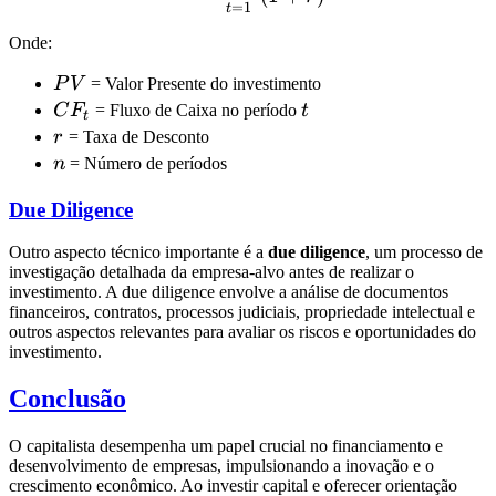
=
1
t
Onde:
PV
P
V
= Valor Presente do investimento
CF_t
t
C
F
= Fluxo de Caixa no período
t
t
r
r
= Taxa de Desconto
n
n
= Número de períodos
Due Diligence
Outro aspecto técnico importante é a
due diligence
, um processo de
investigação detalhada da empresa-alvo antes de realizar o
investimento. A due diligence envolve a análise de documentos
financeiros, contratos, processos judiciais, propriedade intelectual e
outros aspectos relevantes para avaliar os riscos e oportunidades do
investimento.
Conclusão
O capitalista desempenha um papel crucial no financiamento e
desenvolvimento de empresas, impulsionando a inovação e o
crescimento econômico. Ao investir capital e oferecer orientação