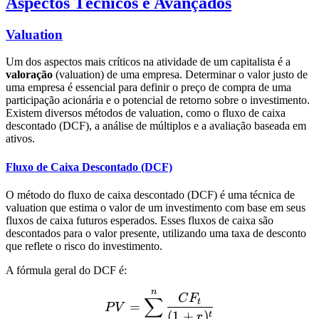
Aspectos Técnicos e Avançados
Valuation
Um dos aspectos mais críticos na atividade de um capitalista é a
valoração
(valuation) de uma empresa. Determinar o valor justo de
uma empresa é essencial para definir o preço de compra de uma
participação acionária e o potencial de retorno sobre o investimento.
Existem diversos métodos de valuation, como o fluxo de caixa
descontado (DCF), a análise de múltiplos e a avaliação baseada em
ativos.
Fluxo de Caixa Descontado (DCF)
O método do fluxo de caixa descontado (DCF) é uma técnica de
valuation que estima o valor de um investimento com base em seus
fluxos de caixa futuros esperados. Esses fluxos de caixa são
descontados para o valor presente, utilizando uma taxa de desconto
que reflete o risco do investimento.
A fórmula geral do DCF é:
n
PV = \sum_{t=1}^{n} \fr
C
F
∑
t
=
P
V
(
1
+
)
t
r