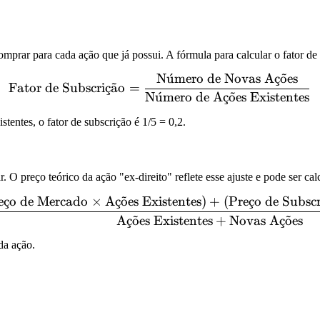
mprar para cada ação que já possui. A fórmula para calcular o fator de 
N
u
ˊ
mero de Novas A
¸
c
o
˜
es
\text{Fator de Subscrição
Fator de Subscri
¸
c
a
˜
o
=
N
u
ˊ
mero de A
¸
c
o
˜
es Existentes
entes, o fator de subscrição é 1/5 = 0,2.
r. O preço teórico da ação "ex-direito" reflete esse ajuste e pode ser ca
e
¸
c
o de Mercado
×
A
¸
c
o
˜
es Existentes
)
+
(
Pre
¸
c
o de Subscr
\text{Preço Teórico} = \f
A
¸
c
o
˜
es Existentes
+
Novas A
¸
c
o
˜
es
da ação.