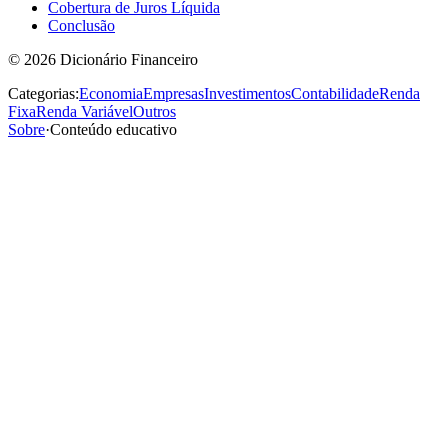
Cobertura de Juros Líquida
Conclusão
©
2026
Dicionário Financeiro
Categorias:
Economia
Empresas
Investimentos
Contabilidade
Renda
Fixa
Renda Variável
Outros
Sobre
·
Conteúdo educativo