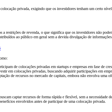
 colocação privada, exigindo que os investidores tenham um certo nív
os a restrições de revenda, o que significa que os investidores não p
distribuídos ao público em geral sem a devida divulgação de informações
s
como:
rticipam de colocações privadas em startups e empresas em fase de cre
tir em colocações privadas, buscando adquirir participações em empre
tação de recursos no mercado de capitais, embora não envolva uma ofe
scam captar recursos de forma rápida e flexível, sem a necessidade de
benefícios envolvidos antes de participar de uma colocação privada.