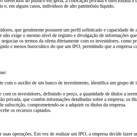
o oferecidos ao público em geral, a colocação privada é direcionada a u
is e, em alguns casos, indivíduos de alto patrimônio líquido.
idores, que geralmente possuem um perfil sofisticado e capacidade de a
 e não exige o mesmo nível de registro e divulgação de informações qu
 negociar os termos da oferta diretamente com os investidores, como p
ápido e menos burocrático do que um IPO, permitindo que a empresa cap
pas:
 com o auxílio de um banco de investimento, identifica um grupo de in
com os investidores, definindo o preço, a quantidade de títulos a serem
privada, que contém informações detalhadas sobre a empresa, os título
de subscrição, comprometendo-se a adquirir os títulos da empresa.
ecebe os recursos captados.
dir suas operações. Em vez de realizar um IPO, a empresa decide fazer