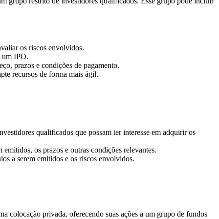
m grupo restrito de investidores qualificados. Esse grupo pode incluir
valiar os riscos envolvidos.
e um IPO.
reço, prazos e condições de pagamento.
te recursos de forma mais ágil.
vestidores qualificados que possam ter interesse em adquirir os
 emitidos, os prazos e outras condições relevantes.
s a serem emitidos e os riscos envolvidos.
 uma colocação privada, oferecendo suas ações a um grupo de fundos