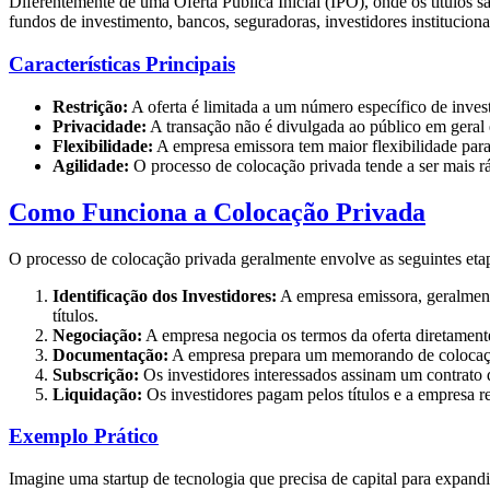
Diferentemente de uma Oferta Pública Inicial (IPO), onde os títulos sã
fundos de investimento, bancos, seguradoras, investidores instituciona
Características Principais
Restrição:
A oferta é limitada a um número específico de invest
Privacidade:
A transação não é divulgada ao público em geral
Flexibilidade:
A empresa emissora tem maior flexibilidade para
Agilidade:
O processo de colocação privada tende a ser mais r
Como Funciona a Colocação Privada
O processo de colocação privada geralmente envolve as seguintes eta
Identificação dos Investidores:
A empresa emissora, geralmente
títulos.
Negociação:
A empresa negocia os termos da oferta diretamente 
Documentação:
A empresa prepara um memorando de colocação 
Subscrição:
Os investidores interessados assinam um contrato 
Liquidação:
Os investidores pagam pelos títulos e a empresa r
Exemplo Prático
Imagine uma startup de tecnologia que precisa de capital para expan