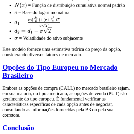
N(x)
(
)
N
x
= Função de distribuição cumulativa normal padrão
e
e
= Base do logaritmo natural
2
d_1 =
S
0
σ
(
)
+
(
+
)
l
n
r
T
=
2
d
K
1
\frac{ln(\frac{S_0}
σ
T
d_2 = d_1 -
=
−
d
d
σ
T
2
1
{K}) + (r +
\sigma\sqrt{T}
\sigma
σ
= Volatilidade do ativo subjacente
\frac{\sigma^2}
{2})T}
Este modelo fornece uma estimativa teórica do preço da opção,
{\sigma\sqrt{T}}
considerando diversos fatores de mercado.
Opções do Tipo Europeu no Mercado
Brasileiro
Embora as opções de compra (CALL) no mercado brasileiro sejam,
em sua maioria, do tipo americano, as opções de venda (PUT) são
geralmente do tipo europeu. É fundamental verificar as
características específicas de cada opção antes de negociar,
consultando as informações fornecidas pela B3 ou pela sua
corretora.
Conclusão