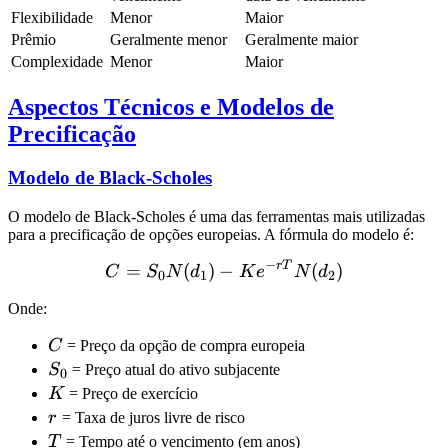
Flexibilidade
Menor
Maior
Prêmio
Geralmente menor
Geralmente maior
Complexidade
Menor
Maior
Aspectos Técnicos e Modelos de
Precificação
Modelo de Black-Scholes
O modelo de Black-Scholes é uma das ferramentas mais utilizadas
para a precificação de opções europeias. A fórmula do modelo é:
−
r
T
C = S_0N(d_1) - Ke^{-rT
=
(
)
−
(
)
C
S
N
d
K
e
N
d
0
1
2
Onde:
C
C
= Preço da opção de compra europeia
S_0
S
= Preço atual do ativo subjacente
0
K
K
= Preço de exercício
r
r
= Taxa de juros livre de risco
T
T
= Tempo até o vencimento (em anos)