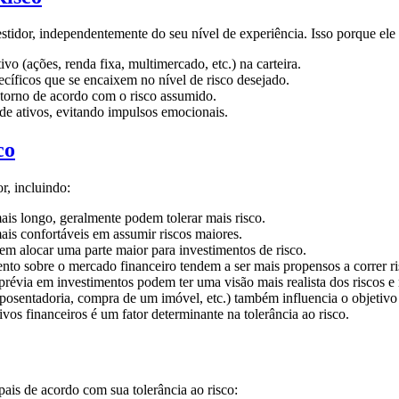
estidor, independentemente do seu nível de experiência. Isso porque ele
vo (ações, renda fixa, multimercado, etc.) na carteira.
cíficos que se encaixem no nível de risco desejado.
etorno de acordo com o risco assumido.
de ativos, evitando impulsos emocionais.
co
r, incluindo:
is longo, geralmente podem tolerar mais risco.
ais confortáveis em assumir riscos maiores.
m alocar uma parte maior para investimentos de risco.
to sobre o mercado financeiro tendem a ser mais propensos a correr ri
révia em investimentos podem ter uma visão mais realista dos riscos e 
aposentadoria, compra de um imóvel, etc.) também influencia o objetivo 
vos financeiros é um fator determinante na tolerância ao risco.
ipais de acordo com sua tolerância ao risco: