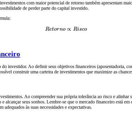
investimentos com maior potencial de retorno também apresentam maior r
ossibilidade de perder parte do capital investido.
rmula:
Retorno \propto Risco
∝
R
e
t
or
n
o
R
i
sco
anceiro
 do investidor. Ao definir seus objetivos financeiros (aposentadoria, c
 possível construir uma carteira de investimentos que maximize as chanc
estimentos. Ao compreender sua própria tolerância ao risco e alinhar s
do e alcançar seus sonhos. Lembre-se que o mercado financeiro está em 
uem adequados às suas necessidades e expectativas.