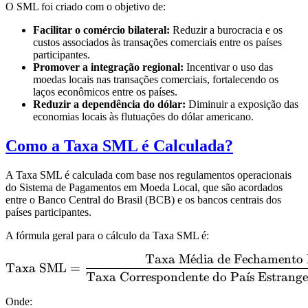
O SML foi criado com o objetivo de:
Facilitar o comércio bilateral:
Reduzir a burocracia e os
custos associados às transações comerciais entre os países
participantes.
Promover a integração regional:
Incentivar o uso das
moedas locais nas transações comerciais, fortalecendo os
laços econômicos entre os países.
Reduzir a dependência do dólar:
Diminuir a exposição das
economias locais às flutuações do dólar americano.
Como a Taxa SML é Calculada?
A Taxa SML é calculada com base nos regulamentos operacionais
do Sistema de Pagamentos em Moeda Local, que são acordados
entre o Banco Central do Brasil (BCB) e os bancos centrais dos
países participantes.
A fórmula geral para o cálculo da Taxa SML é:
Taxa M
ˊ
e
dia de Fechament
\text{Taxa SML} = \frac
Taxa SML
=
Taxa Correspondente do Pa
ˊ
ı
s Estrang
Onde: