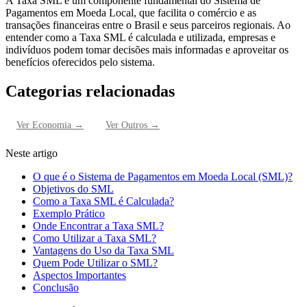
A Taxa SML é um componente fundamental do Sistema de
Pagamentos em Moeda Local, que facilita o comércio e as
transações financeiras entre o Brasil e seus parceiros regionais. Ao
entender como a Taxa SML é calculada e utilizada, empresas e
indivíduos podem tomar decisões mais informadas e aproveitar os
benefícios oferecidos pelo sistema.
Categorias relacionadas
Ver
Economia
→
Ver
Outros
→
Neste artigo
O que é o Sistema de Pagamentos em Moeda Local (SML)?
Objetivos do SML
Como a Taxa SML é Calculada?
Exemplo Prático
Onde Encontrar a Taxa SML?
Como Utilizar a Taxa SML?
Vantagens do Uso da Taxa SML
Quem Pode Utilizar o SML?
Aspectos Importantes
Conclusão