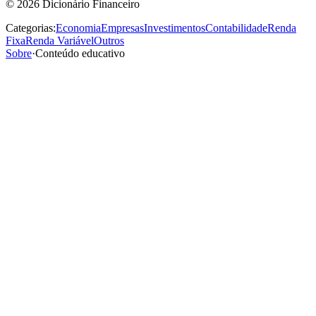
©
2026
Dicionário Financeiro
Categorias:
Economia
Empresas
Investimentos
Contabilidade
Renda
Fixa
Renda Variável
Outros
Sobre
·
Conteúdo educativo