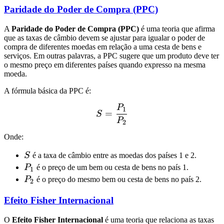
Paridade do Poder de Compra (PPC)
A
Paridade do Poder de Compra (PPC)
é uma teoria que afirma
que as taxas de câmbio devem se ajustar para igualar o poder de
compra de diferentes moedas em relação a uma cesta de bens e
serviços. Em outras palavras, a PPC sugere que um produto deve ter
o mesmo preço em diferentes países quando expresso na mesma
moeda.
A fórmula básica da PPC é:
P
S = \frac{P_1}{P_2}
1
=
S
P
2
Onde:
S
S
é a taxa de câmbio entre as moedas dos países 1 e 2.
P_1
P
é o preço de um bem ou cesta de bens no país 1.
1
P_2
P
é o preço do mesmo bem ou cesta de bens no país 2.
2
Efeito Fisher Internacional
O
Efeito Fisher Internacional
é uma teoria que relaciona as taxas