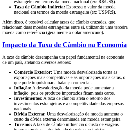
estrangeira em termos da moeda nacional (ex: R$/US$).
Taxa de Câmbio Indireta:
Expressa o valor da moeda
nacional em termos da moeda estrangeira (ex: US$/R$).
Além disso, é possível calcular taxas de câmbio cruzadas, que
relacionam duas moedas estrangeiras entre si, utilizando uma terceira
moeda como referência (geralmente o dólar americano).
Impacto da Taxa de Câmbio na Economia
A taxa de câmbio desempenha um papel fundamental na economia
de um país, afetando diversos setores:
Comércio Exterior:
Uma moeda desvalorizada torna as
exportações mais competitivas e as importações mais caras, o
que pode impulsionar a balança comercial.
Inflação:
A desvalorização da moeda pode aumentar a
inflação, pois os produtos importados ficam mais caros.
Investimentos:
A taxa de câmbio afeta o retorno dos
investimentos estrangeiros e a competitividade das empresas
nacionais.
Dívida Externa:
Uma desvalorização da moeda aumenta o
custo da dívida externa denominada em moeda estrangeira.
Turismo:
A taxa de câmbio influencia o custo de viagens
internacionais e a atratividade do país para turistas