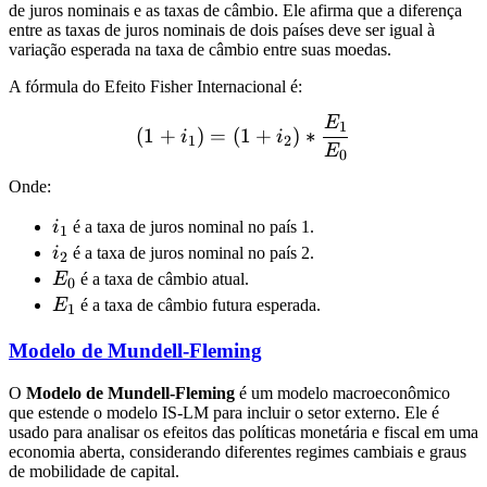
de juros nominais e as taxas de câmbio. Ele afirma que a diferença
entre as taxas de juros nominais de dois países deve ser igual à
variação esperada na taxa de câmbio entre suas moedas.
A fórmula do Efeito Fisher Internacional é:
E
(1 + i_1) = (1 + i_2) * \
1
(
1
+
)
=
(
1
+
)
∗
i
i
1
2
E
0
Onde:
i_1
i
é a taxa de juros nominal no país 1.
1
i_2
i
é a taxa de juros nominal no país 2.
2
E_0
E
é a taxa de câmbio atual.
0
E_1
E
é a taxa de câmbio futura esperada.
1
Modelo de Mundell-Fleming
O
Modelo de Mundell-Fleming
é um modelo macroeconômico
que estende o modelo IS-LM para incluir o setor externo. Ele é
usado para analisar os efeitos das políticas monetária e fiscal em uma
economia aberta, considerando diferentes regimes cambiais e graus
de mobilidade de capital.