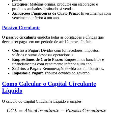
Estoques:
Matérias-primas, produtos em elaboração e
produtos acabados destinados à venda.
Aplicações Financeiras de Curto Prazo:
Investimentos com
vencimento inferior a um ano.
Passivo Circulante
O
passivo circulante
engloba todas as obrigações e dívidas que
devem ser pagas em um período de até 12 meses. Inclui:
Contas a Pagar:
Dívidas com fornecedores, impostos,
salários e outras despesas operacionais.
Empréstimos de Curto Prazo:
Empréstimos bancários e
financiamentos com vencimento inferior a um ano.
Salários a Pagar:
Remuneração devida aos funcionários.
Impostos a Pagar:
Tributos devidos ao governo.
Como Calcular o Capital Circulante
Líquido
O cálculo do Capital Circulante Líquido é simples:
=
CCL = Ativo Circulante - 
−
CC
L
A
t
i
v
o
C
i
rc
u
l
an
t
e
P
a
ss
i
v
o
C
i
rc
u
l
an
t
e