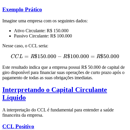
Exemplo Prático
Imagine uma empresa com os seguintes dados:
Ativo Circulante: R$ 150.000
Passivo Circulante: R$ 100.000
Nesse caso, o CCL seria:
=
$150.000
−
CCL = R\$ 150.000 - R\$ 
$100.000
=
$50.000
CC
L
R
R
R
Este resultado indica que a empresa possui R$ 50.000 de capital de
giro disponível para financiar suas operações de curto prazo após o
pagamento de todas as suas obrigações imediatas.
Interpretando o Capital Circulante
Líquido
A interpretação do CCL é fundamental para entender a saúde
financeira da empresa.
CCL Positivo