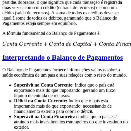
partidas dobradas, o que significa que cada transação é registrada
duas vezes: como um crédito (entrada de recursos) e como um
débito (saída de recursos). A soma de todos os créditos deve ser
igual à soma de todos os débitos, garantindo que o Balanço de
Pagamentos esteja sempre em equilíbrio.
A fórmula fundamental do Balanço de Pagamentos é:
+
Conta\ Corrente + Conta\ 
+
C
o
n
t
a
C
orre
n
t
e
C
o
n
t
a
d
e
C
a
p
i
t
a
l
C
o
n
t
a
F
ina
Interpretando o Balanço de Pagamentos
O Balanço de Pagamentos fornece informações valiosas sobre a
saúde econômica de um país e suas relações com o resto do mundo.
Superávit na Conta Corrente:
Indica que o país está
exportando mais do que importando, gerando um fluxo
líquido de entrada de recursos.
Déficit na Conta Corrente:
Indica que o país está
importando mais do que exportando, necessitando de
financiamento externo para cobrir o déficit.
Superávit na Conta Financeira:
Indica que o país está
atraindo mais investimentos estrangeiros do que investindo no
exterior.